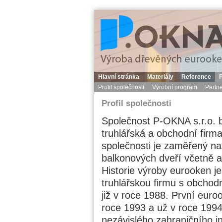
Hlavní stránka
Materiály
Reference
P
Profil společnosti
Výrobní program
Partne
Profil společnosti
Společnost P-OKNA s.r.o. b
truhlářská a obchodní firm
společnosti je zaměřený n
balkonových dveří včetně 
Historie výroby eurooken j
truhlářskou firmu s obcho
již v roce 1988. První euro
roce 1993 a už v roce 1994
nezávislého zahraničního i