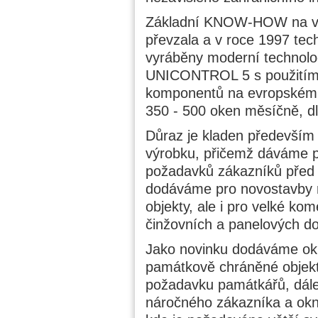
Základní KNOW-HOW na vý
převzala a v roce 1997 tech
vyráběny moderní technolo
UNICONTROL 5 s použitím p
komponentů na evropském t
350 - 500 oken měsíčně, dle
Důraz je kladen především 
výrobku, přičemž dáváme p
požadavků zákazníků před 
dodáváme pro novostavby 
objekty, ale i pro velké ko
činžovních a panelových d
Jako novinku dodáváme okna
památkově chráněné objekty
požadavku památkářů, dále
náročného zákazníka a okn