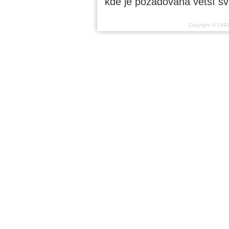
kde je požadována větší svět
Copyright © 199